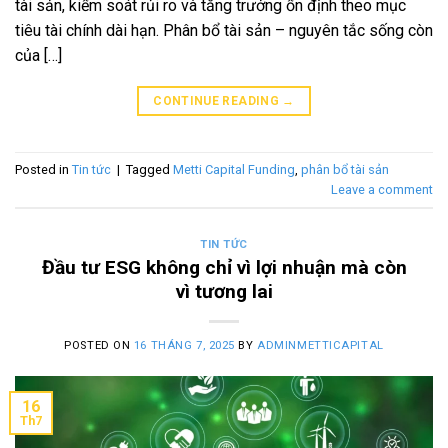
tài sản, kiểm soát rủi ro và tăng trưởng ổn định theo mục
tiêu tài chính dài hạn. Phân bổ tài sản – nguyên tắc sống còn
của […]
CONTINUE READING
→
Posted in
Tin tức
|
Tagged
Metti Capital Funding
,
phân bổ tài sản
Leave a comment
TIN TỨC
Đầu tư ESG không chỉ vì lợi nhuận mà còn
vì tương lai
POSTED ON
16 THÁNG 7, 2025
BY
ADMINMETTICAPITAL
16
Th7