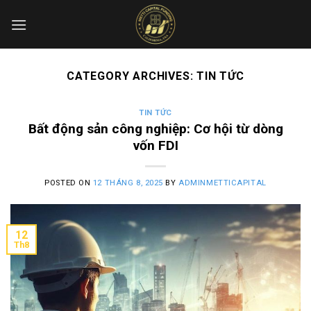
Skip
to
content
CATEGORY ARCHIVES:
TIN TỨC
TIN TỨC
Bất động sản công nghiệp: Cơ hội từ dòng
vốn FDI
POSTED ON
12 THÁNG 8, 2025
BY
ADMINMETTICAPITAL
12
Th8