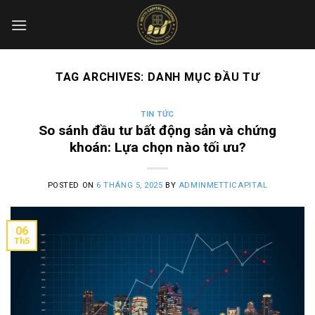
Skip
to
content
TAG ARCHIVES:
DANH MỤC ĐẦU TƯ
TIN TỨC
So sánh đầu tư bất động sản và chứng
khoán: Lựa chọn nào tối ưu?
POSTED ON
6 THÁNG 5, 2025
BY
ADMINMETTICAPITAL
06
Th5