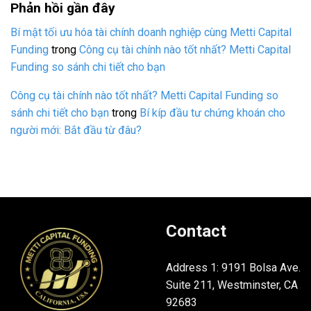
Phản hồi gần đây
Bí mật tối ưu hóa tài chính doanh nghiệp cùng Metti Capital
Funding
trong
Công cụ tài chính nào tốt nhất? Metti Capital
Funding so sánh chi tiết cho bạn
Công cụ tài chính nào tốt nhất? Metti Capital Funding so
sánh chi tiết cho bạn
trong
Bí kíp đầu tư chứng khoán cho
người mới: Bắt đầu từ đâu?
Contact
Address 1: 9191 Bolsa Ave.
Suite 211, Westminster, CA
92683